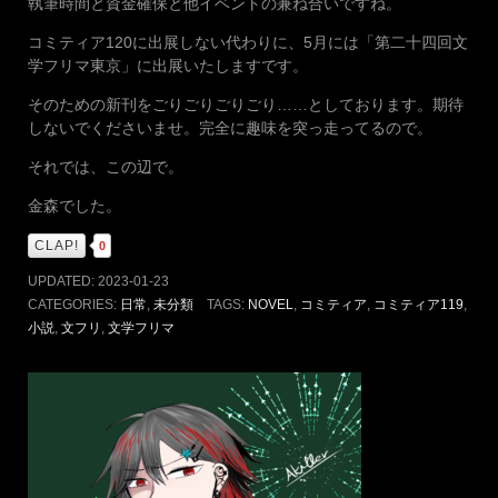
執筆時間と資金確保と他イベントの兼ね合いですね。
コミティア120に出展しない代わりに、5月には「第二十四回文
学フリマ東京」に出展いたしますです。
そのための新刊をごりごりごりごり……としております。期待
しないでくださいませ。完全に趣味を突っ走ってるので。
それでは、この辺で。
金森でした。
CLAP!
0
UPDATED:
2023-01-23
CATEGORIES:
日常
,
未分類
TAGS:
NOVEL
,
コミティア
,
コミティア119
,
小説
,
文フリ
,
文学フリマ