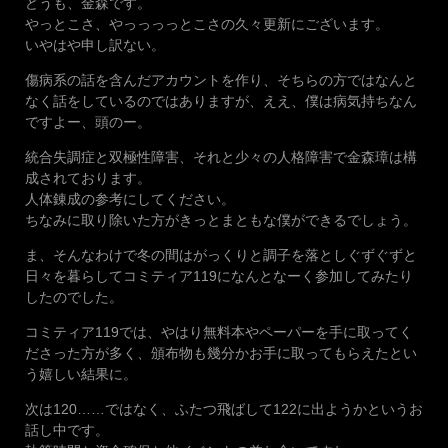
どうも、金森です。
やっとこさ、やっっっっとこさの久々更新にございます。
いやはや申し訳ない。
傷病系の話を含んだアカウントを作り、そちらの方ではなんと
なく話をしているのではありますが、ええ、僕は病気持ちなん
ですよー、頭のー。
統合失調症と双極性障害、それと少々の人格障害で金森璋は構
成されております。
人体錬成の参考にしてください。
ちなみに取り除いた方がきっとまともな僕ができるでしょう。
ま、そんなわけで冬の間はがっくりと調子を落としぐずぐずと
日々を暮らしてコミティア119になんとなーく参加してみたり
したのでした。
コミティア119では、やはり無料本やペーパーを手に取ってく
ださった方が多く、頒布物も幾分かお手に取ってもらえたとい
う嬉しい結果に。
次は120……ではなく、ふたつ飛ばして122に出ようかというお
話し中です。