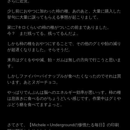
さらに近況。
少し前におやつに加わった柿の種。あのあと、大量に購入した
挙句に大量に譲ってもらえる事態が起こりまして。
家に7キロくらいの柿の種がついこの前までありました。
今？ まだ残ってる。残ってるんだよ。
しかも柿の種をおやつにすることで、その他のグミや飴の減り
が超遅くなりました。そらそうだ。
来月はグミをやや減、飴・ガムは無しの方向で行こうと思いま
す。
しかしファイバーパイナップルが食べたくなったのでそれは買
います。あとヌガーチョコ。
やっぱりでんぷんは脳へのエネルギー効率が悪いっす。柿の種
は息抜きに食べるのがちょうどいい感じです。作業中はグミや
ぶどう糖を食べてますよっと。
さてさて、【Michele＝Undergroundの惨憺たる毎日】の印刷