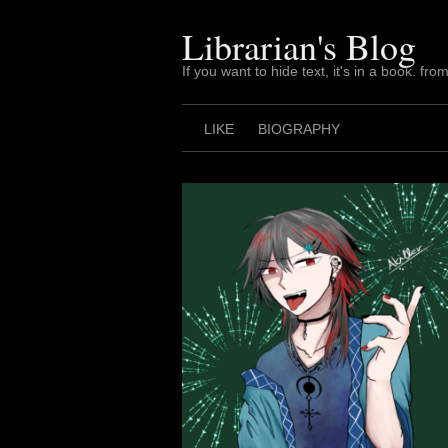
Skip
to
Librarian's Blog
content
If you want to hide text, it's in a book. from
LIKE
BIOGRAPHY