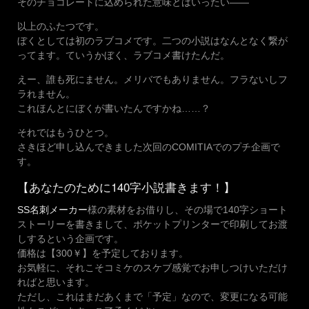
そのチョコレートに込められた意味とはいったい――
以上のふたつです。
ぼくとしては初のラブコメです。二つの小説はなんとなく繋が
ってます。ていうかぼく、ラブコメ書けたんだ。
えー、誰も死にません。メリバでもありません。フラないしフ
ラれません。
これほんとにぼくが書いたんですかね……？
それではもうひとつ。
さきほど申し込んできました次回のCOMITIAでのプチ企画で
す。
【あなたのために140字小説書きます！】
SS名刺メーカー
様の素材をお借りし、その場で140字ショート
ストーリーを書きまして、ポケットプリンターで印刷してお渡
しするという企画です。
価格は【300￥】を予定しております。
お気軽に、それこそコミケのスケブ感覚でお申しつけいただけ
ればと思います。
ただし、これはまだあくまで「予定」なので、変更になる可能