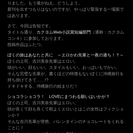
りました。もう後がねえ。どうしよう。
新刊を出すつもりはないのですが、やっぱり緊張する一場面で
はあります。
さて、今回は告知です。
タイトル通り、
カクヨムWeb小説賞短編部門
（通称：カクヨム
コン４）に参加しております。
投稿作品はふたつ。
ぼくの旅はあなたと共に ～エロかわ先輩と一夜の過ち！？～
ぼくの上司、吉川美奈先輩はエロい。
頭がいい。顔もいい。スタイルもいい。おっぱいもでかい。
そんな完璧な先輩が、書くほどの特徴もないぼくに沖縄旅行を
持ち掛けてきて……!?
ドキドキする、沖縄旅行の始まりだ！
ショコラショコラ！ LOVEにまつわる願いはいかが？
ぼくの上司、吉川美奈先輩はエロい。
頭が良くて顔も良くて程よくエロいとはこの女性はフィクショ
ンか？
そんな吉川先輩が突然、バレンタインのチョコレートをくれる
ことに！