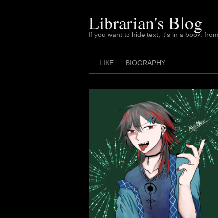
Skip
to
Librarian's Blog
content
If you want to hide text, it's in a book. from
LIKE
BIOGRAPHY