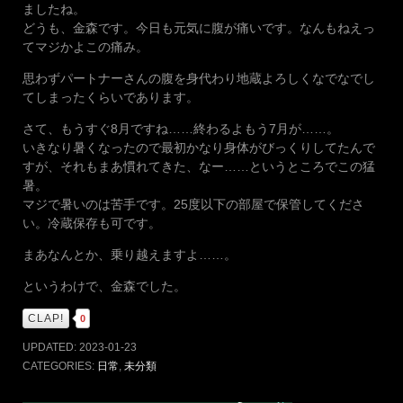
ましたね。
どうも、金森です。今日も元気に腹が痛いです。なんもねえっ
てマジかよこの痛み。
思わずパートナーさんの腹を身代わり地蔵よろしくなでなでし
てしまったくらいであります。
さて、もうすぐ8月ですね……終わるよもう7月が……。
いきなり暑くなったので最初かなり身体がびっくりしてたんで
すが、それもまあ慣れてきた、なー……というところでこの猛
暑。
マジで暑いのは苦手です。25度以下の部屋で保管してくださ
い。冷蔵保存も可です。
まあなんとか、乗り越えますよ……。
というわけで、金森でした。
CLAP!
0
UPDATED:
2023-01-23
CATEGORIES:
日常
,
未分類