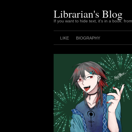
Skip
to
Librarian's Blog
content
If you want to hide text, it's in a book. from
LIKE
BIOGRAPHY