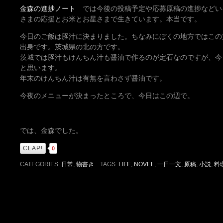
金森の進捗ノート
では今後の投稿予定や応募原稿の進捗などい
さまの応援とお米とお星さまで生きています。本当です。
今日のご飯は豚汁に決まりました。ちなみにぼくの地方ではこの
出身です。茨城県の北の方です。
茨城では豚汁もけんちん汁も醤油で作るのが定石なのですが、今
と思います。
年末のけんちん汁は有無を言わさず醤油です。
今夜のメニューが決まったところで、今日はこの辺で。
では、金森でした。
CLAP!
0
CATEGORIES:
日常
,
物書き
TAGS:
LIFE
,
NOVEL
,
一日一文
,
原稿
,
小説
,
料