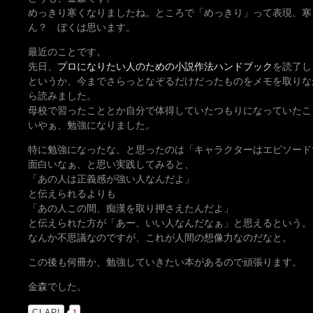
めっきり寒くなりましたね。ところで「めっきり」って表現、寒
ん？ ぼくは思います。
最近のことです。
先日、
プロになりたい人のための小説作法ハンドブック
を読了し
というか、今までさらっとなぞるだけだったものをメモを取りな
ら読みました。
母校で習ったこととか自分で体得していたつもりになっていたこ
いやぁ、勉強になりました。
特に勉強になったな、と思ったのは「キャラクターはエピソード
面白いなぁ、と思い実践してみると、
「あの人は正義感が強い人なんだよ」
と伝えられるよりも
「あの人この間、痴漢を取り押さえたんだよ」
と伝えられた方が「あー、いい人なんだなぁ」と思えるという。
なんか不思議なのですが、これが人間の想像力なのだなと。
この後も何冊か、勉強していきたい本があるので頑張ります。
金森でした。
CLAP!
1