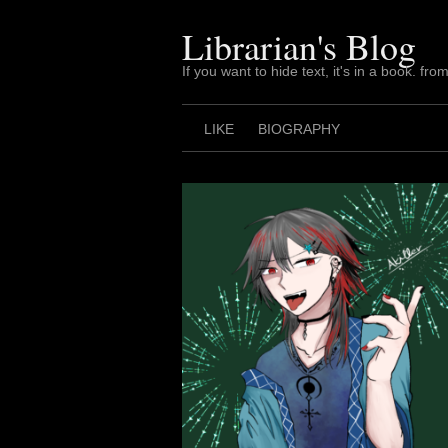
Skip
to
Librarian's Blog
content
If you want to hide text, it's in a book. from
LIKE
BIOGRAPHY