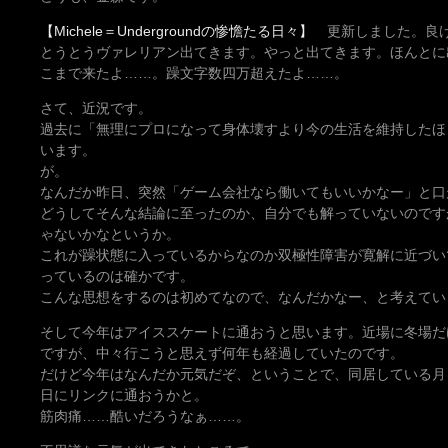
【Michele＝Undergroundの惨憺たる日々】
更新しました。良け
とうとうヴァレリアン出てきます。やっと出てきます。ほんとに
こまで来たよ……。躁文字数四万超えたよ……。
さて、近況です。
過去に「無理にプロになって身体壊すより今の生活を維持したほ
います。
が。
なんだか昨日、突然「ゲーム会社なら働いてもいいかなー」と口
どうしてそんな結論に至ったのか、自分でも解っていないのです
ゃないかなというか。
これが躁状態に入っているからなのか双極性障害が寛解に近づい
っているのは確かです。
こんな思想をするのは初めてなので、なんだかなー、と考えてい
そして今年はアイススケートに通おうと思います。近場に冬場だ
ですが、中々行こうと思えず何年も経過していたのです。
だけど今年はなんだか元気だぞ、ということで、同居している月
日にリンクに通おうかと。
筋肉痛……酷いだろうなぁ……。