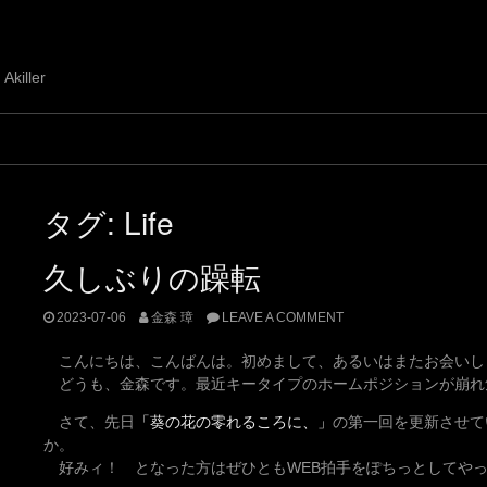
 Akiller
タグ:
Life
久しぶりの躁転
2023-07-06
金森 璋
LEAVE A COMMENT
こんにちは、こんばんは。初めまして、あるいはまたお会いし
どうも、金森です。最近キータイプのホームポジションが崩れ
さて、先日
「葵の花の零れるころに、」
の第一回を更新させて
か。
好みィ！ となった方はぜひともWEB拍手をぽちっとしてや