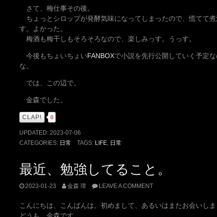
さて、梅仕事その後。
ちょっとシロップが発酵気味になってしまったので、慌てて煮
す。よかった。
梅酒も梅干しもそろそろなので、楽しみっす。うっす。
今後もちょいちょい
FANBOX
で小説を先行公開していく予定な
な。
では、この辺で。
金森でした。
CLAP!
0
UPDATED:
2023-07-06
CATEGORIES:
日常
TAGS:
LIFE
,
日常
最近、勉強してること。
2023-01-23
金森 璋
LEAVE A COMMENT
こんにちは、こんばんは。初めまして、あるいはまたお会いしま
どうも、金森です。