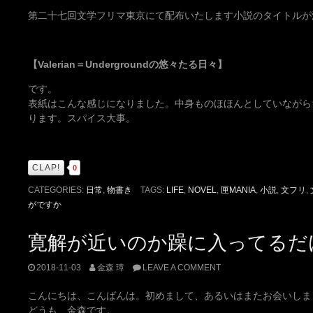
第二十七回文学フリマ東京にて配布いたします小説のタイトルが
【Valerian＝Undergroundの悠々たる日々】
です。
表紙はこんな感じになりました。中身ものほほんとしていながら
ります。スパイス大事。
CLAP!
0
CATEGORIES:
日常
,
物書き
TAGS:
LIFE
,
NOVEL
,
匣MANIA
,
小説
,
文フリ
,
がですか
寛解が近いのか躁に入ってるだ
2018-11-03
金森 璋
LEAVE A COMMENT
こんにちは、こんばんは。初めまして、あるいはまたお会いしま
どうも、金森です。