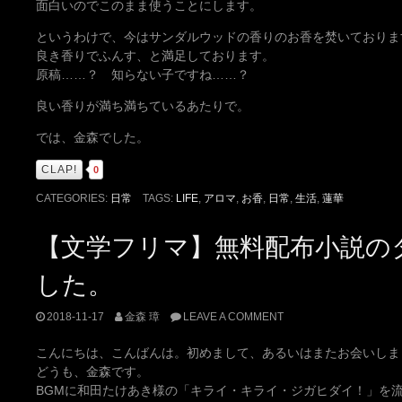
面白いのでこのまま使うことにします。
というわけで、今はサンダルウッドの香りのお香を焚いておりま
良き香りでふんす、と満足しております。
原稿……？ 知らない子ですね……？
良い香りが満ち満ちているあたりで。
では、金森でした。
CLAP!
0
CATEGORIES:
日常
TAGS:
LIFE
,
アロマ
,
お香
,
日常
,
生活
,
蓮華
【文学フリマ】無料配布小説の
した。
2018-11-17
金森 璋
LEAVE A COMMENT
こんにちは、こんばんは。初めまして、あるいはまたお会いしま
どうも、金森です。
BGMに和田たけあき様の「キライ・キライ・ジガヒダイ！」を