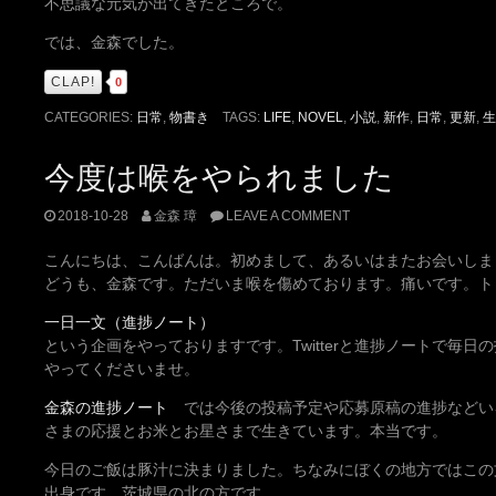
不思議な元気が出てきたところで。
では、金森でした。
CLAP!
0
CATEGORIES:
日常
,
物書き
TAGS:
LIFE
,
NOVEL
,
小説
,
新作
,
日常
,
更新
,
生
今度は喉をやられました
2018-10-28
金森 璋
LEAVE A COMMENT
こんにちは、こんばんは。初めまして、あるいはまたお会いしま
どうも、金森です。ただいま喉を傷めております。痛いです。ト
一日一文（進捗ノート）
という企画をやっておりますです。Twitterと進捗ノートで毎
やってくださいませ。
金森の進捗ノート
では今後の投稿予定や応募原稿の進捗などい
さまの応援とお米とお星さまで生きています。本当です。
今日のご飯は豚汁に決まりました。ちなみにぼくの地方ではこの
出身です。茨城県の北の方です。