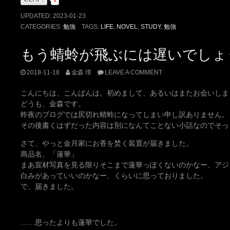
UPDATED:
2023-01-23
CATEGORIES:
勉強
TAGS:
LIFE
,
NOVEL
,
STUDY
,
勉強
もう蜻蛉が飛ぶには遅いでしょ
2018-11-18
金森 璋
LEAVE A COMMENT
こんにちは、こんばんは。初めまして、あるいはまたお会いしま
どうも、金森です。
昨夜のブログでは尻切れ蜻蛉になってしまい申し訳ありません。
その後書くはずだった内容は別になんてことない小話なのでそっ
さて、やっと金月家にお香を焚く装置が届きました。
商品名、「蓮華」
まあ宣材写真を見る限りそこまで蓮華っぽくないのかなー、アジ
白みがあっていいのかなー、くらいに思っておりました。
で、届きました。
……思ったよりも蓮華でした。