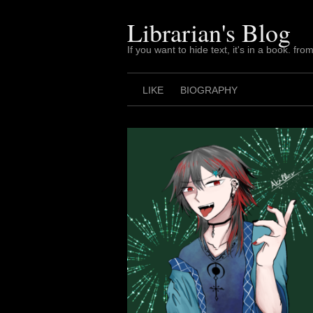
Skip
to
Librarian's Blog
content
If you want to hide text, it's in a book. from
LIKE
BIOGRAPHY