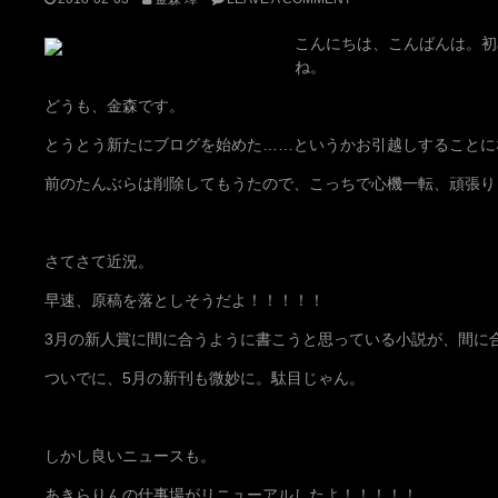
こんにちは、こんばんは。初
ね。
どうも、金森です。
とうとう新たにブログを始めた……というかお引越しすることに
前のたんぶらは削除してもうたので、こっちで心機一転、頑張り
さてさて近況。
早速、原稿を落としそうだよ！！！！！
3月の新人賞に間に合うように書こうと思っている小説が、間に
ついでに、5月の新刊も微妙に。駄目じゃん。
しかし良いニュースも。
あきらりんの仕事場がリニューアルしたよ！！！！！