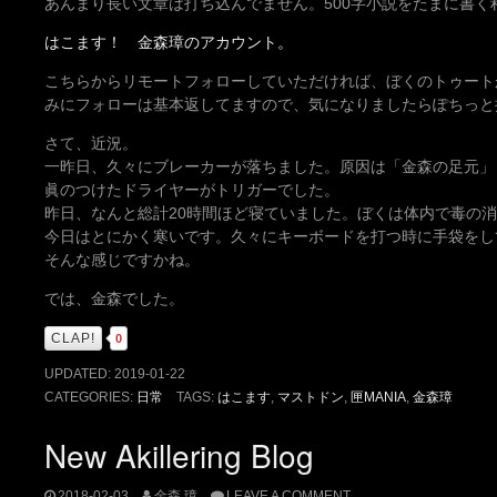
あんまり長い文章は打ち込んでません。500字小説をたまに書く
はこます！ 金森璋のアカウント。
こちらからリモートフォローしていただければ、ぼくのトゥート
みにフォローは基本返してますので、気になりましたらぽちっと
さて、近況。
一昨日、久々にブレーカーが落ちました。原因は「金森の足元」
眞のつけたドライヤーがトリガーでした。
昨日、なんと総計20時間ほど寝ていました。ぼくは体内で毒の
今日はとにかく寒いです。久々にキーボードを打つ時に手袋をし
そんな感じですかね。
では、金森でした。
CLAP!
0
UPDATED:
2019-01-22
CATEGORIES:
日常
TAGS:
はこます
,
マストドン
,
匣MANIA
,
金森璋
New Akillering Blog
2018-02-03
金森 璋
LEAVE A COMMENT