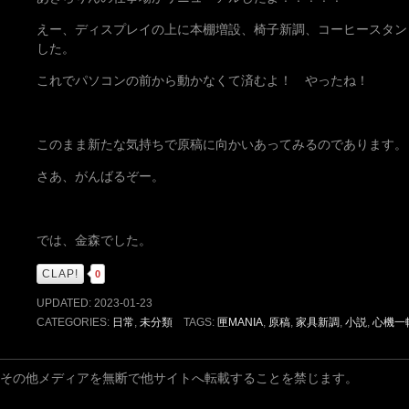
えー、ディスプレイの上に本棚増設、椅子新調、コーヒースタン
した。
これでパソコンの前から動かなくて済むよ！ やったね！
このまま新たな気持ちで原稿に向かいあってみるのであります。
さあ、がんばるぞー。
では、金森でした。
CLAP!
0
UPDATED:
2023-01-23
CATEGORIES:
日常
,
未分類
TAGS:
匣MANIA
,
原稿
,
家具新調
,
小説
,
心機一
その他メディアを無断で他サイトへ転載することを禁じます。