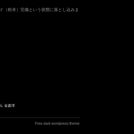
ド（粉末）完備という状態に落とし込みま
転
,
金森璋
Free dark wordpress theme