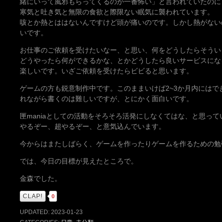
緒にいって風邪もらってくるのが一番怖い」と言われていたのに
寒気と吐き気と無限の食欲と際限ない眠気に襲われています。
咳とか熱とははないんですけど頭が痛いのです。しかし熱がない
いです。
お仕事のご依頼を受けたいなー、と思い、何をどうしたらそうい
どうやったら何ができるかな、とかどうしたら良いサービスにな
楽しいです。いざご依頼を受けたらビビると思います。
ゲームの方も鋭意制作中です。このままいけば2~3か月内には
れながら書くのは難しいですが、とにかく面白いです。
匣maniaとしての活動をそろそろ活発にしなくてはな、と思って
やるぞー、超やるぞー、と意気込んでいます。
今からはまたしばらく、ゲームを作ったりゲームを作るための勉
では、今日の目標が見えたところで。
金森でした。
CLAP!
0
UPDATED:
2023-01-23