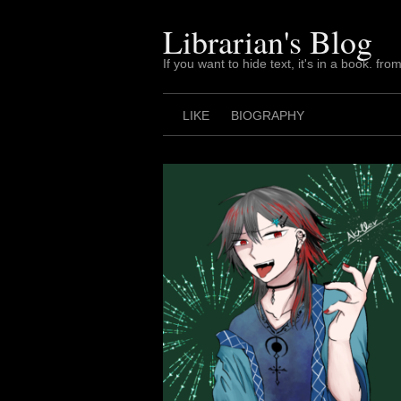
Skip
to
Librarian's Blog
content
If you want to hide text, it's in a book. from
LIKE
BIOGRAPHY