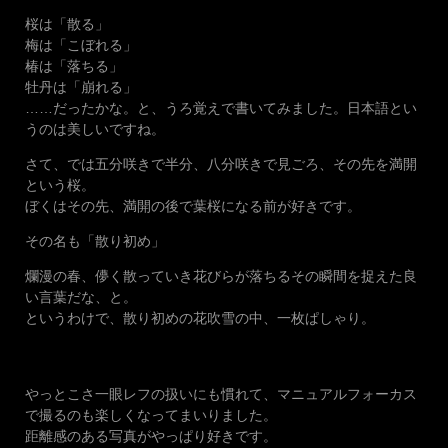
桜は「散る」
梅は「こぼれる」
椿は「落ちる」
牡丹は「崩れる」
……だったかな。と、うろ覚えで書いてみました。日本語とい
うのは美しいですね。
さて、では五分咲きで半分、八分咲きで見ごろ、その先を満開
という桜。
ぼくはその先、満開の後で葉桜になる前が好きです。
その名も「散り初め」
爛漫の春、儚く散っていき花びらが落ちるその瞬間を捉えた良
い言葉だな、と。
というわけで、散り初めの花吹雪の中、一枚ぱしゃり。
やっとこさ一眼レフの扱いにも慣れて、マニュアルフォーカス
で撮るのも楽しくなってまいりました。
距離感のある写真がやっぱり好きです。