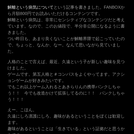
解離という病気について
という記事を書きました。FANBOXか
ら月額800円でお読みいただけるコンテンツです。
解離という病気は、非常にセンシティブなコンテンツだと考え
ています。なので、このお値段で、半分非公開になるように書
きました。
つい昨日も、あまり良くないことが解離界隈で起こっていたの
で、ちょっと、なんか、なー。なんて思いながら見ていまし
た。
人格のことで言えば、最近、久遠という子が新しい趣味を見つ
けました。
ゲームです。第五人格と＃コンパスをよくやってます。アクシ
ョンゲームが好きみたいです。
でもこれ以上ゲーム入れるとあきらりんの携帯パンクしちゃ
う！！ 今でも改造かけて拡張してるのに！！ パンクしちゃ
う！！！
えー、こほん。
久遠にしろ凛護にしろ、趣味があるということをぼくは歓迎し
ます。
趣味があるということは「生きている」という証拠だと思うか