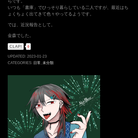
らです。
いつも「書庫」でひっそり暮らしている二人ですが、最近はち
ょくちょく出てきて色々やってるようです。
では、近況報告として。
金森でした。
CLAP!
0
UPDATED:
2023-01-23
CATEGORIES:
日常
,
未分類