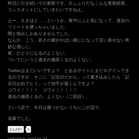
昨日に引き続いての更新です。久しぶりだなこんな更新頻度。
コンスタントにしていきたいですねえ。
えー、さきほど……というか、夜中にふと気になって、過去の
ツイートを遡っちゃいました。
闇と病みしかありませんでした。
なんか、こう、若さの棘がやばい感じになって言い表せない奇
妙な感じに。
夜、ひとりになるのよくない。
ついでにいうと過去の傷弄くるのよくない。
Twitterはまだいいですよ？ とあるサイトにまだログインでき
るのですが、そこに「記念日だから」って書き込みしたら「記
念日おめでとう」って拍手が届くんですよ？
コワイ！！！！ コワイ！！！！！
過去の傷弄くるの、よくない（二回目）。
という訳で、今日は傷つかないうちにこの辺で。
金森でした。
CLAP!
0