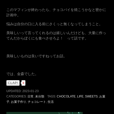
このマフィンが終わったら、チョコパイを焼こうかなと密かに
計画中。
悩みは自分の口に入る前にさくっと無くなってしまうこと。
美味しいって言ってくれるのは嬉しいんだけども、大量に作っ
てんだからぼくにも食べさせろよ！ って話です。
美味しいものは良いですねってお話。
では、金森でした。
CLAP!
0
UPDATED:
2023-01-23
CATEGORIES:
日常
,
未分類
TAGS:
CHOCOLATE
,
LIFE
,
SWEETS
,
お菓
子
,
お菓子作り
,
チョコレート
,
生活