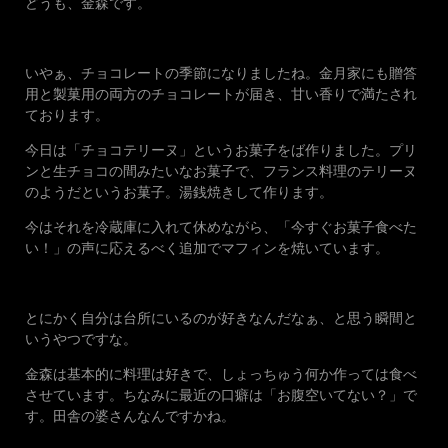
どうも、金森です。
いやぁ、チョコレートの季節になりましたね。金月家にも贈答
用と製菓用の両方のチョコレートが届き、甘い香りで満たされ
ております。
今日は「チョコテリーヌ」というお菓子をば作りました。プリ
ンと生チョコの間みたいなお菓子で、フランス料理のテリーヌ
のようだというお菓子。湯銭焼きして作ります。
今はそれを冷蔵庫に入れて休めながら、「今すぐお菓子食べた
い！」の声に応えるべく追加でマフィンを焼いています。
とにかく自分は台所にいるのが好きなんだなぁ、と思う瞬間と
いうやつですな。
金森は基本的に料理は好きで、しょっちゅう何か作っては食べ
させています。ちなみに最近の口癖は「お腹空いてない？」で
す。田舎の婆さんなんですかね。