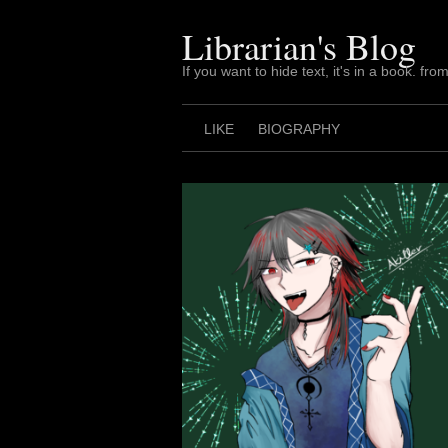
Skip
to
Librarian's Blog
content
If you want to hide text, it's in a book. from
LIKE
BIOGRAPHY