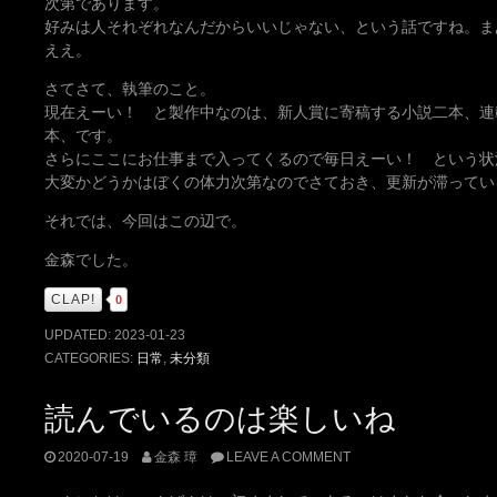
次第であります。
好みは人それぞれなんだからいいじゃない、という話ですね。ま
ええ。
さてさて、執筆のこと。
現在えーい！ と製作中なのは、新人賞に寄稿する小説二本、連
本、です。
さらにここにお仕事まで入ってくるので毎日えーい！ という状
大変かどうかはぼくの体力次第なのでさておき、更新が滞ってい
それでは、今回はこの辺で。
金森でした。
CLAP!
0
UPDATED:
2023-01-23
CATEGORIES:
日常
,
未分類
読んでいるのは楽しいね
2020-07-19
金森 璋
LEAVE A COMMENT