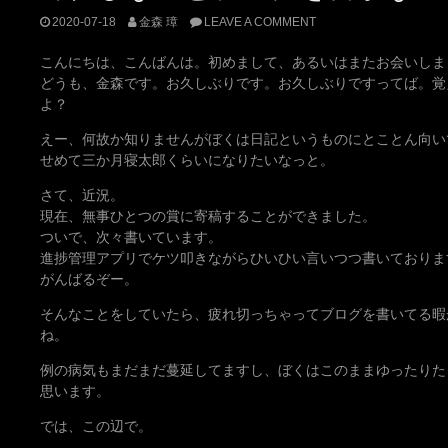
2020-07-18
金森 璋
LEAVE A COMMENT
こんにちは、こんばんは。初めまして、あるいはまたお会いしま
どうも、金森です。お久しぶりです。お久しぶりですってば。覚
よ？
えー、何故か知りませんがぼくは日記というものにとことん向い
せめて三か月寝太郎くらいになりたいなっと。
さて、近況。
現在、無事ひとつの賞に寄稿することができました。
ついで、次々書いています。
進捗管理アプリでケツ叩きながらひいひい言いつつ書いておりま
がんばるぞー。
そんなことをしていたら、疲れ切っちゃってブログを書いてる暇
ね。
例の病気もまだまだ蔓延してますし、ぼくはこのままゆったりた
思います。
では、この辺で。