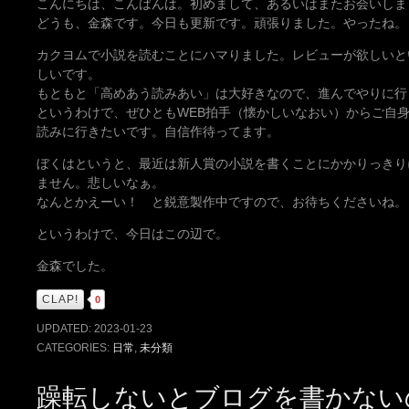
こんにちは、こんばんは。初めまして、あるいはまたお会いしま
どうも、金森です。今日も更新です。頑張りました。やったね。
カクヨムで小説を読むことにハマりました。レビューが欲しいと
しいです。
もともと「高めあう読みあい」は大好きなので、進んでやりに行
というわけで、ぜひともWEB拍手（懐かしいなおい）からご自
読みに行きたいです。自信作待ってます。
ぼくはというと、最近は新人賞の小説を書くことにかかりっきり
ません。悲しいなぁ。
なんとかえーい！ と鋭意製作中ですので、お待ちくださいね。
というわけで、今日はこの辺で。
金森でした。
CLAP!
0
UPDATED:
2023-01-23
CATEGORIES:
日常
,
未分類
躁転しないとブログを書かない